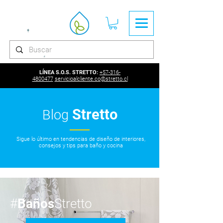
LÍNEA S.O.S. STRETTO:
+57-316-
4800477
servicioalcliente.co@stretto.cl
Stretto
Blog
Sigue lo último en tendencias de diseño de interiores,
consejos y tips para baño y cocina
#
Baños
Stretto