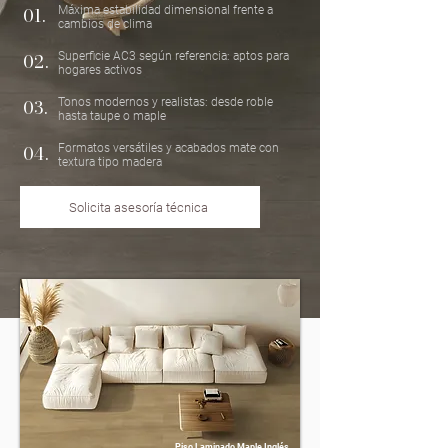
01.
Máxima estabilidad dimensional frente a
cambios de clima
02.
Superficie AC3 según referencia: aptos para
hogares activos
03.
Tonos modernos y realistas: desde roble
hasta taupe o maple
04.
Formatos versátiles y acabados mate con
textura tipo madera
Solicita asesoría técnica
Piso Laminado Maple Inglés