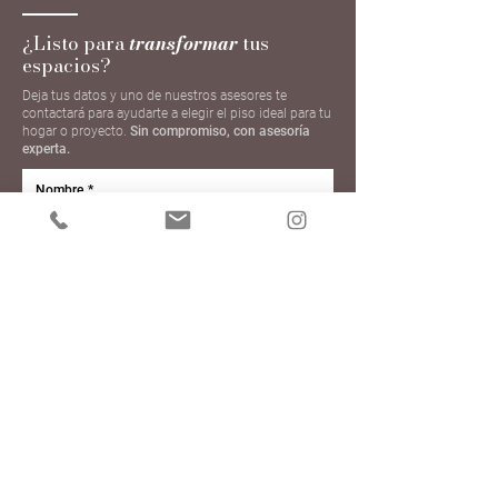
¿Listo para
transformar
tus
espacios?
Deja tus datos y uno de nuestros asesores te
contactará para ayudarte a elegir el piso ideal para tu
hogar o proyecto.
Sin compromiso, con asesoría
experta.
Nombre
*
Apellido
*
Teléfono
*
Email
*
Ciudad
*