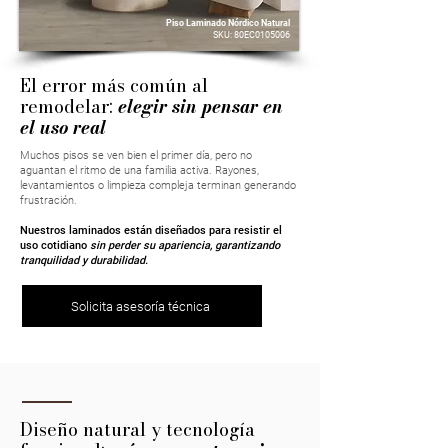
Piso Laminado Nórdico Natural
SKU: 80EC0105006
El error más común al
remodelar:
elegir sin pensar en
el uso real
Muchos pisos se ven bien el primer día, pero no
aguantan el ritmo de una familia activa. Rayones,
levantamientos o limpieza compleja terminan generando
frustración.
Nuestros laminados están diseñados para resistir el
uso cotidiano
sin perder su apariencia, garantizando
tranquilidad y durabilidad.
Solicita asesoría técnica
Diseño natural y tecnología