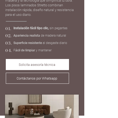
madera y la tecnología que simplifica tu obra.
Los pisos laminados Stretto combinan
instalación rápida, diseño natural y resistencia
para el uso diario.
01.
Instalación fácil tipo clic,
sin pegantes
02.
Apariencia realista
de madera natural
03.
Superficie resistente
al desgaste diario
04.
F
ácil de limpiar
y mantener
Solicita asesoría técnica
Contáctanos por Whatsapp