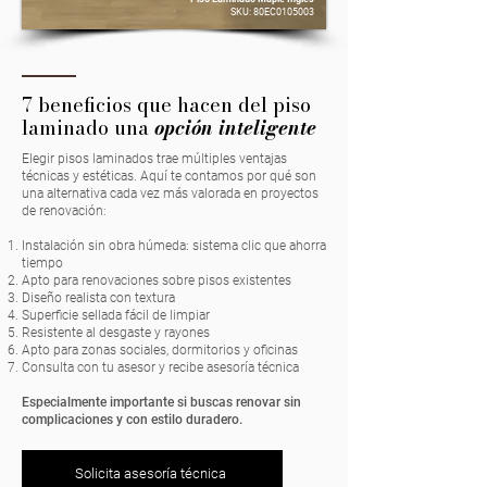
SKU: 80EC0105003
7 beneficios que hacen del piso
laminado una
opción inteligente
Elegir pisos laminados trae múltiples ventajas
técnicas y estéticas. Aquí te contamos por qué son
una alternativa cada vez más valorada en proyectos
de renovación:
Instalación sin obra húmeda: sistema clic que ahorra
tiempo
Apto para renovaciones sobre pisos existentes
Diseño realista con textura
Superficie sellada fácil de limpiar
Resistente al desgaste y rayones
Apto para zonas sociales, dormitorios y oficinas
Consulta con tu asesor y recibe asesoría técnica
Especialmente importante si buscas renovar sin
complicaciones y con estilo duradero.
Solicita asesoría técnica