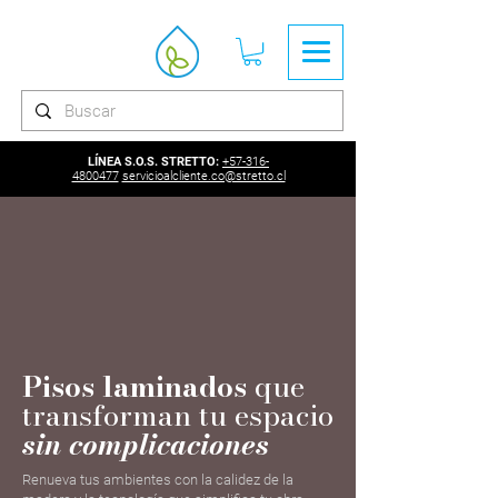
LÍNEA S.O.S. STRETTO:
+57-316-
4800477
servicioalcliente.co@stretto.cl
Pisos laminados
que
transforman tu espacio
sin complicaciones
Renueva tus ambientes con la calidez de la