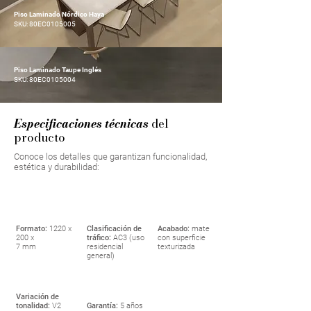
Piso Laminado Nórdico Haya
SKU: 80EC0105005
Piso Laminado Taupe Inglés
SKU: 80EC0105004
Especificaciones técnicas
del
producto
Conoce los detalles que garantizan funcionalidad,
estética y durabilidad:
Formato:
1220 x
Clasificación de
Acabado:
mate
200 x
tráfico:
AC3 (uso
con superficie
7 mm
residencial
texturizada
general)
Variación de
tonalidad:
V2
Garantía:
5 años