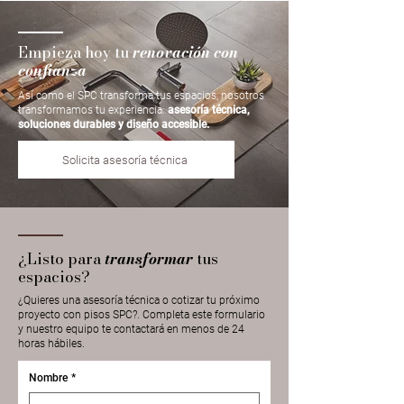
Empieza hoy tu
renovación con
confianza
Así como el SPC transforma tus espacios, nosotros
transformamos tu experiencia:
asesoría técnica,
soluciones durables y diseño accesible.
Solicita asesoría técnica
¿Listo para
transformar
tus
espacios?
¿Quieres una asesoría técnica o cotizar tu próximo
proyecto con pisos SPC?. Completa este formulario
y nuestro equipo te contactará en menos de 24
horas hábiles.
Nombre
*