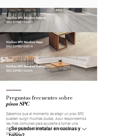
Vinilíco SPC Nórdico Natural
SKU: 80PB0104007
Vinílico SPC Nórdico Haya
SKU: 80PB0104019
Vinílico SPC Nórdico Ceniza
SKU: 80PB0104006
Preguntas frecuentes sobre
pisos SPC
Sabemos que al momento de elegir un piso SPC
pueden surgir muchas dudas. Aquí respondemos
las más comunes para ayudarte a tomar una
¿Se pueden instalar en cocinas y
decisión informada, segura y alineada con tu
proyecto.
baños?