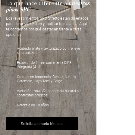
Lo que hace diferente a
nuestros
pisos SPC
Los revestimientos SPC Stretto están diseñados
para durar, verse bien y facilitar tu día a día. Aquí
te contamos por qué destacan frente a otras
opciones.
Acabado mate y texturizado con relieve
sincronizado
Espesor de 5 mm con manta IXPE
integrada (4+1)
Colores en tendencia: Ceniza, Natural,
Caramelo, Haya, Miel y Beige
Variación tonal V2: apariencia natural sin
contrastes bruscos
Garantía de 10 años
Solicita asesoría técnica