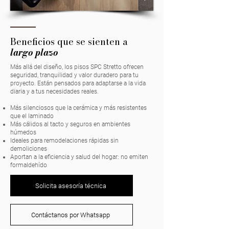
Beneficios que se sienten a
largo plazo
Más allá del diseño, los pisos SPC Stretto ofrecen
seguridad, tranquilidad y valor duradero para tu
proyecto. Están pensados para adaptarse a la vida
diaria y a tus necesidades reales.
Más silenciosos que la cerámica y más resistentes
que el laminado
Más cálidos al tacto y seguros en ambientes
húmedos
Ideales para remodelaciones rápidas sin
demoliciones
Aportan a la eficiencia y salud del hogar: no emiten
formaldehído
Solicita asesoría técnica
Contáctanos por Whatsapp