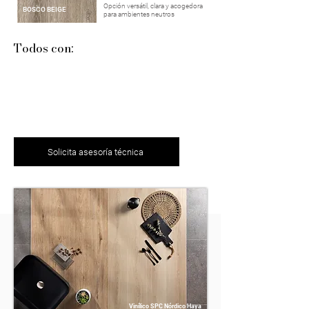
Opción versátil, clara y acogedora
BOSCO BEIGE
para ambientes neutros
Todos con:
Solicita asesoría técnica
Vinílico SPC Nórdico Haya