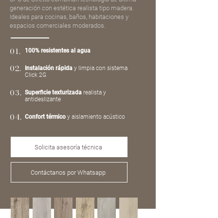
generación con estética realista tipo madera.
Ideales para cocinas, baños, habitaciones y
espacios comerciales moderados.
01.
100% resistentes al agua
02.
Instalación rápida
y limpia con sistema
Click 2G
03.
Superficie texturizada
realista y
antideslizante
04.
Confort térmico
y aislamiento acústico
Solicita asesoría técnica
Contáctanos por Whatsapp