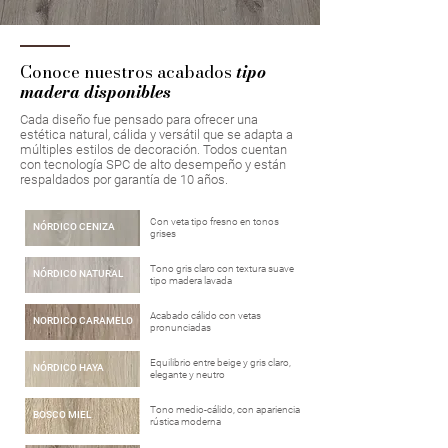
Conoce nuestros acabados
tipo
madera disponibles
Cada diseño fue pensado para ofrecer una
estética natural, cálida y versátil que se adapta a
múltiples estilos de decoración. Todos cuentan
con tecnología SPC de alto desempeño y están
respaldados por garantía de 10 años.
Con veta tipo fresno en tonos
NÓRDICO CENIZA
grises
Tono gris claro con textura suave
NÓRDICO NATURAL
tipo madera lavada
Acabado cálido con vetas
NORDICO CARAMELO
pronunciadas
Equilibrio entre beige y gris claro,
NÓRDICO HAYA
elegante y neutro
Tono medio-cálido, con apariencia
BOSCO MIEL
rústica moderna