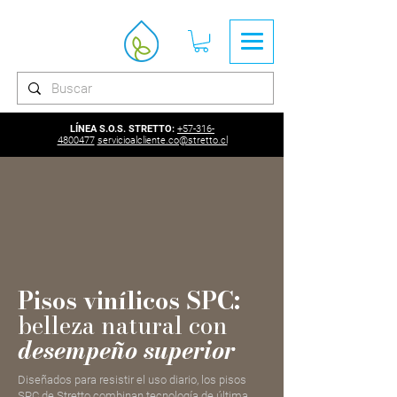
LÍNEA S.O.S. STRETTO:
+57-316-
4800477
servicioalcliente.co@stretto.cl
Pisos vinílicos SPC:
belleza natural con
desempeño superior
Diseñados para resistir el uso diario, los pisos
SPC de Stretto combinan tecnología de última