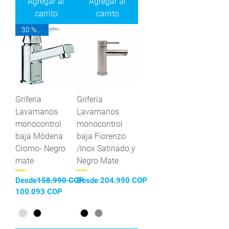
Agregar al
Agregar al
carrito
carrito
30 % OFF
Griferia
Grifería
Lavamanos
Lavamanos
monocontrol
monocontrol
baja Módena
baja Fiorenzo
Cromo- Negro
/Inox Satinado y
mate
Negro Mate
Precio
Precio de oferta
Desde
158.990 COP
Desde
204.990 COP
Precio de oferta
100.093 COP