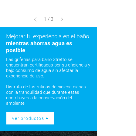
1
/
3
Mejorar tu experiencia en el baño
mientras ahorras agua es
posible
Las griferías para baño Stretto se
encuentran certificadas por su eficiencia y
bajo consumo de agua sin afectar la
experiencia de uso.
Disfruta de tus rutinas de higiene diarias
con la tranquilidad que durante estas
contribuyes a la conservación del
ambiente
Ver productos