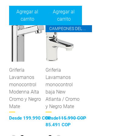
Agregar al
Agregar al
carrito
carrito
CAMPEONES DEL AHORRO
Grifería
Grifería
Lavamanos
Lavamanos
monocontrol
monocontrol
Modenna Alta
baja New
Cromo y Negro
Atlanta / Cromo
Mate
y Negro Mate
Precio de oferta
Precio
Desde
199.990 COP
Desde
115.990 COP
Precio de oferta
85.491 COP