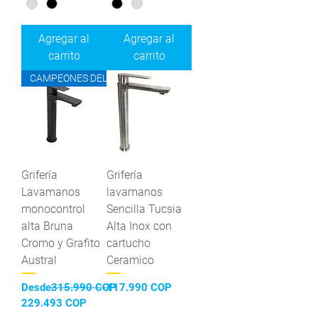
Agregar al
Agregar al
carrito
carrito
CAMPEONES DEL AHORRO
Grifería
Grifería
Lavamanos
lavamanos
monocontrol
Sencilla Tucsia
alta Bruna
Alta Inox con
Cromo y Grafito
cartucho
Austral
Ceramico
Precio
Precio
Desde
315.990 COP
117.990 COP
Precio de oferta
229.493 COP