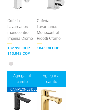
Grifería
Griferia
Lavamanos
Lavamanos
monocontrol
Monocontrol
Imperia Cromo
Ridotti Cromo
Precio
Precio de oferta
Precio
132.990 COP
184.990 COP
113.042 COP
Agregar al
Agregar al
carrito
carrito
CAMPEONES DEL AHORRO