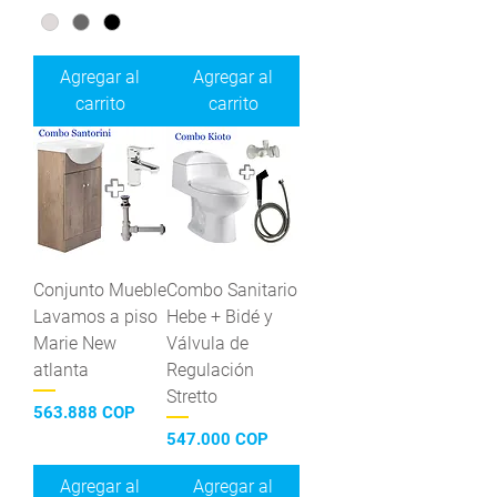
Agregar al
Agregar al
carrito
carrito
Conjunto Mueble
Combo Sanitario
Lavamos a piso
Hebe + Bidé y
Marie New
Válvula de
atlanta
Regulación
Stretto
Precio
563.888 COP
Precio
547.000 COP
Agregar al
Agregar al