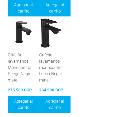
Agregar al
Agregar al
carrito
carrito
Grifería
Grifería
lavamanos
lavamanos
Monocontrol
monocontrol
Priego Negro
Lucca Negro
mate
mate
Precio
Precio
275.589 COP
264.990 COP
Agregar al
Agregar al
carrito
carrito