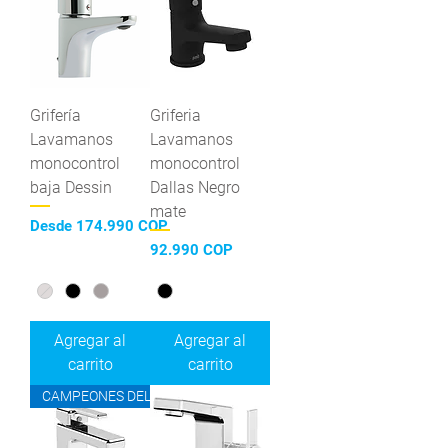
Grifería
Griferia
Lavamanos
Lavamanos
monocontrol
monocontrol
baja Dessin
Dallas Negro
mate
Precio de oferta
Desde
174.990 COP
Precio
92.990 COP
Agregar al
Agregar al
carrito
carrito
CAMPEONES DEL AHORRO