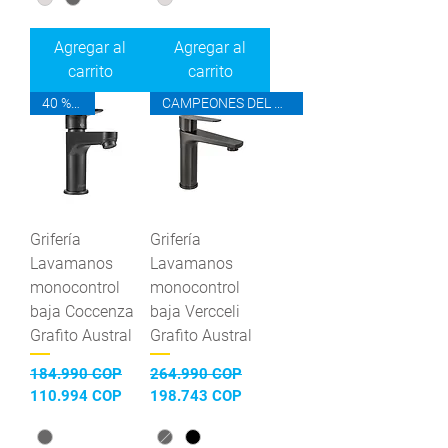
Agregar al
Agregar al
carrito
carrito
40 % OFF
CAMPEONES DEL AHORRO
Grifería
Grifería
Lavamanos
Lavamanos
monocontrol
monocontrol
baja Coccenza
baja Vercceli
Grafito Austral
Grafito Austral
Precio
Precio de oferta
Precio
Precio de oferta
184.990 COP
264.990 COP
110.994 COP
198.743 COP