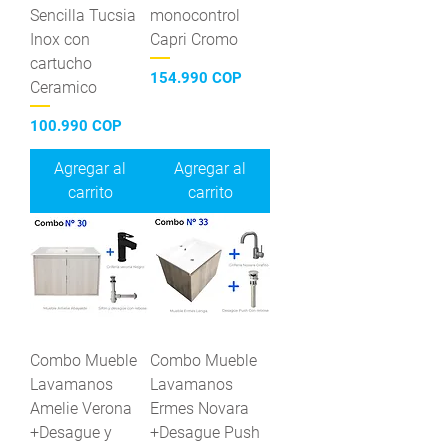
Sencilla Tucsia
monocontrol
Inox con
Capri Cromo
cartucho
Precio
154.990 COP
Ceramico
Precio
100.990 COP
Agregar al
Agregar al
carrito
carrito
Combo Mueble
Combo Mueble
Lavamanos
Lavamanos
Amelie Verona
Ermes Novara
+Desague y
+Desague Push