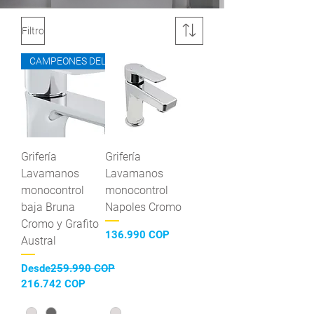
Filtro
CAMPEONES DEL AHORRO
Grifería
Grifería
Lavamanos
Lavamanos
monocontrol
monocontrol
baja Bruna
Napoles Cromo
Cromo y Grafito
Precio
136.990 COP
Austral
Precio
Desde
259.990 COP
Precio de oferta
216.742 COP