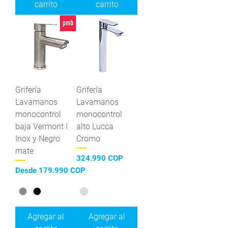
carrito
carrito
Grifería
Grifería
Lavamanos
Lavamanos
monocontrol
monocontrol
baja Vermont I
alto Lucca
Inox y Negro
Cromo
mate
Precio
324.990 COP
Precio de oferta
Desde
179.990 COP
Agregar al
Agregar al