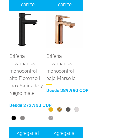
carrito
carrito
Grifería
Grifería
Lavamanos
Lavamanos
monocontrol
monocontrol
alta Fiorenzo I
baja Marsella
Inox Satinado y
Precio de oferta
Desde
289.990 COP
Negro mate
Precio de oferta
Desde
272.990 COP
Agregar al
Agregar al