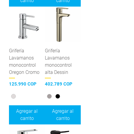
carrito
carrito
Grifería
Grifería
Lavamanos
Lavamanos
monocontrol
monocontrol
Oregon Cromo
alta Dessin
Precio
Precio
125.990 COP
402.789 COP
Agregar al
Agregar al
carrito
carrito