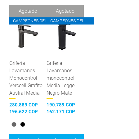
Agotado
Agotado
CAMPEONES DEL AHORRO
CAMPEONES DEL AHORRO
Griferia
Griferia
Lavamanos
Lavamanos
Monocontrol
monocontrol
Vercceli Grafito
Media Legge
Austral Media
Negro Mate
Precio
Precio de oferta
Precio
Precio de oferta
280.889 COP
190.789 COP
196.622 COP
162.171 COP