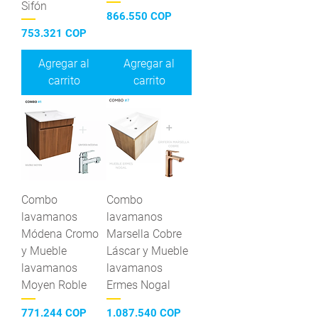
Sifón
Precio
866.550 COP
Precio
753.321 COP
Agregar al
Agregar al
carrito
carrito
Combo
Combo
lavamanos
lavamanos
Módena Cromo
Marsella Cobre
y Mueble
Láscar y Mueble
lavamanos
lavamanos
Moyen Roble
Ermes Nogal
Precio
Precio
771.244 COP
1.087.540 COP