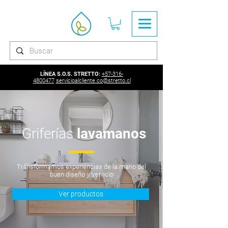
LÍNEA S.O.S. STRETTO:
+57-316-
4800477
servicioalcliente.co@stretto.cl
Griferías
lavamanos
Transformamos experiencias de la mano del
buen diseño y servicio
Ver productos