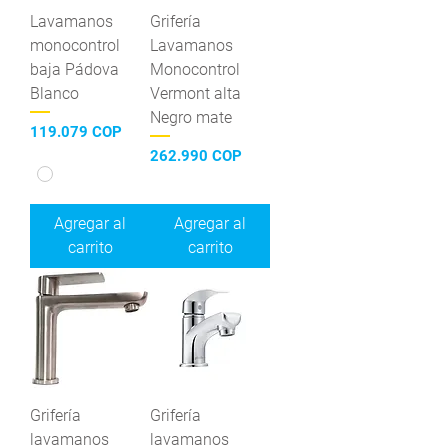
Lavamanos
Grifería
monocontrol
Lavamanos
baja Pádova
Monocontrol
Blanco
Vermont alta
Negro mate
Precio
119.079 COP
Precio
262.990 COP
Agregar al
Agregar al
carrito
carrito
Grifería
Grifería
lavamanos
lavamanos