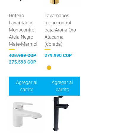
Grifería
Lavamanos
Lavamanos
monocontrol
Monocontrol
baja Arona Oro
Atela Negro
Atacama
Mate-Marmol
(dorada)
Precio
Precio de oferta
Precio
423.989 COP
279.990 COP
275.593 COP
Agregar al
Agregar al
carrito
carrito