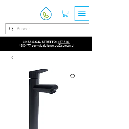
LÍNEA S.O.S. STRETTO:
+57-316-
4800477
servicioalcliente.co@stretto.cl