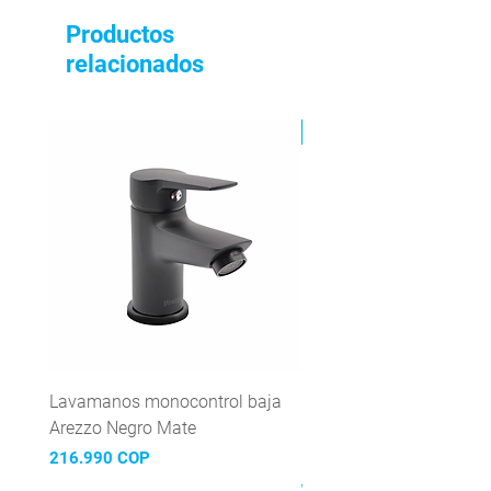
Productos
relacionados
Lavamanos monocontrol baja
Grifería Lavamanos
Arezzo Negro Mate
Monocontrol Atela Negr
Marmol
Precio
216.990 COP
Precio
Precio de oferta
423.989 COP