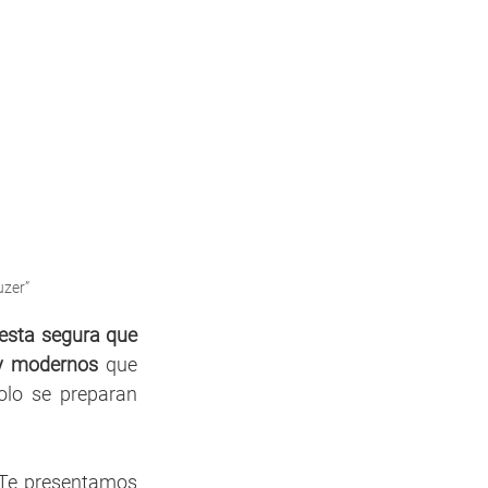
uzer”
esta segura que 
 y modernos
 que 
lo se preparan 
. Te presentamos 