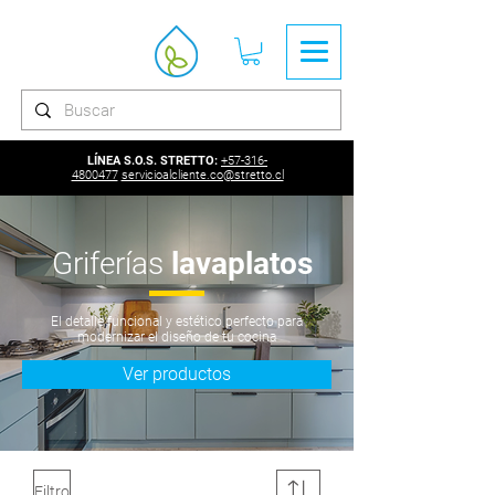
LÍNEA S.O.S. STRETTO:
+57-316-
4800477
servicioalcliente.co@stretto.cl
Griferías
lavaplatos
El detalle funcional y estético perfecto para
modernizar el diseño de tu cocina
Ver productos
Filtro