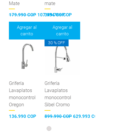
Mate
mate
Precio
Precio de oferta
Precio
179.990 COP
107.994 COP
349.789 COP
Agregar al
Agregar al
carrito
carrito
30 % OFF
Grifería
Grifería
Lavaplatos
Lavaplatos
monocontrol
monocontrol
Oregon
Sibel Cromo
Precio
Precio
Precio de oferta
136.990 COP
899.990 COP
629.993 COP