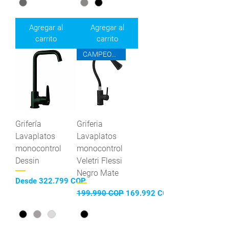
Agregar al
Agregar al
carrito
carrito
CAMPEONES DEL AHORRO
Grifería
Griferia
Lavaplatos
Lavaplatos
monocontrol
monocontrol
Dessin
Veletri Flessi
Negro Mate
Precio de oferta
Desde
322.799 COP
Precio
Precio de oferta
199.990 COP
169.992 COP