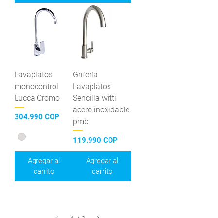
Lavaplatos
Grifería
monocontrol
Lavaplatos
Lucca Cromo
Sencilla witti
acero inoxidable
Precio
304.990 COP
pmb
Precio
119.990 COP
Agregar al
Agregar al
carrito
carrito