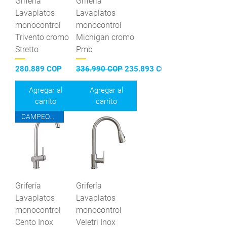
Grifería
Grifería
Lavaplatos
Lavaplatos
monocontrol
monocontrol
Trivento cromo
Michigan cromo
Stretto
Pmb
Precio
Precio
Precio de oferta
280.889 COP
336.990 COP
235.893 COP
Agregar al
Agregar al
carrito
carrito
CAMPEONES DEL AHORRO
Grifería
Grifería
Lavaplatos
Lavaplatos
monocontrol
monocontrol
Cento Inox
Veletri Inox