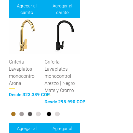
Agregar al
Agregar al
carrito
carrito
Grifería
Grifería
Lavaplatos
Lavaplatos
monocontrol
monocontrol
Arona
Arezzo | Negro
Mate y Cromo
Precio de oferta
Desde
323.389 COP
Precio de oferta
Desde
295.990 COP
Agregar al
Agregar al