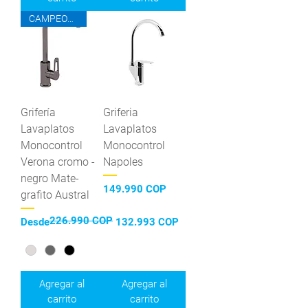
CAMPEONES DEL AHORRO
Grifería
Griferia
Lavaplatos
Lavaplatos
Monocontrol
Monocontrol
Verona cromo -
Napoles
negro Mate-
Precio
149.990 COP
grafito Austral
226.990 COP
Precio
Precio de oferta
Desde
132.993 COP
Agregar al
Agregar al
carrito
carrito