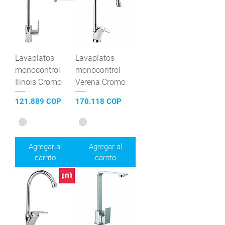
Lavaplatos
Lavaplatos
monocontrol
monocontrol
Ilinois Cromo
Verena Cromo
Precio
Precio
121.889 COP
170.118 COP
Agregar al
Agregar al
carrito
carrito