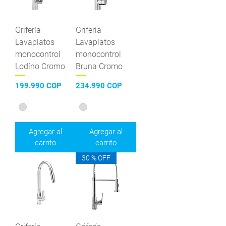
Grifería
Grifería
Lavaplatos
Lavaplatos
monocontrol
monocontrol
Lodíno Cromo
Bruna Cromo
Precio
Precio
199.990 COP
234.990 COP
Agregar al
Agregar al
carrito
carrito
30 % OFF