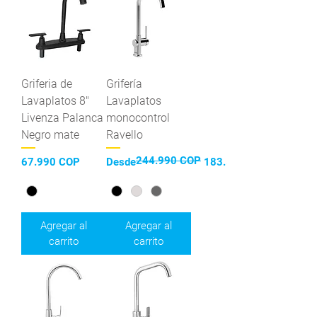
Griferia de
Grifería
Lavaplatos 8"
Lavaplatos
Livenza Palanca
monocontrol
Negro mate
Ravello
244.990 COP
Precio
Precio
Precio de oferta
67.990 COP
Desde
183.592 COP
Agregar al
Agregar al
carrito
carrito