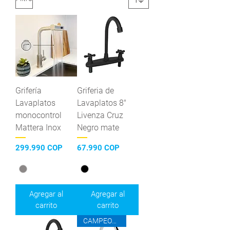
Grifería
Griferia de
Lavaplatos
Lavaplatos 8"
monocontrol
Livenza Cruz
Mattera Inox
Negro mate
Precio
Precio
299.990 COP
67.990 COP
Agregar al
Agregar al
carrito
carrito
CAMPEONES DEL AHORRO