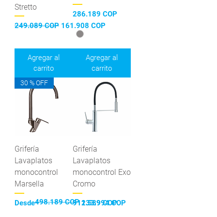
Stretto
Precio
286.189 COP
Precio
Precio de oferta
249.089 COP
161.908 COP
Agregar al
Agregar al
carrito
carrito
30 % OFF
Grifería
Grifería
Lavaplatos
Lavaplatos
monocontrol
monocontrol Exo
Marsella
Cromo
498.189 COP
Precio
Precio de oferta
Precio
Desde
911.589 COP
233.994 COP