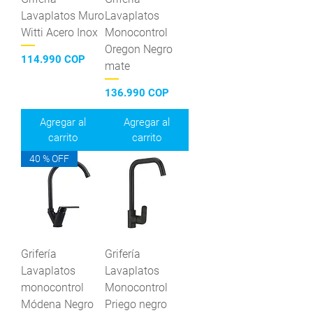
Lavaplatos Muro
Lavaplatos
Witti Acero Inox
Monocontrol
Oregon Negro
Precio
114.990 COP
mate
Precio
136.990 COP
Agregar al
Agregar al
carrito
carrito
40 % OFF
Grifería
Grifería
Lavaplatos
Lavaplatos
monocontrol
Monocontrol
Módena Negro
Priego negro