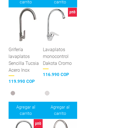
carrito
carrito
Grifería
Lavaplatos
lavaplatos
monocontrol
Sencilla Tucsia
Dakota Cromo
Acero Inox
Precio
116.990 COP
Precio
119.990 COP
Agregar al
Agregar al
carrito
carrito