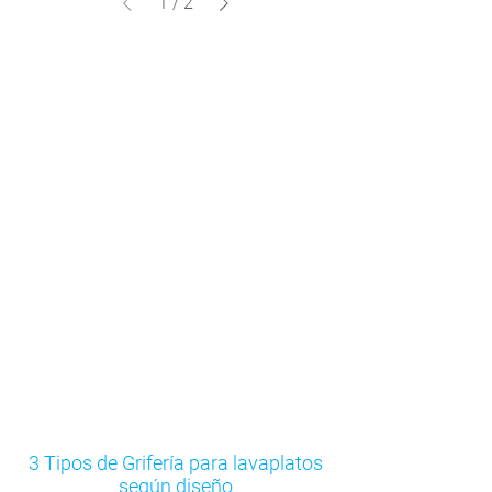
1
/
2
Grifería Lavaplatos para cocinas
Stretto
3 Tipos de Grifería para lavaplatos
según diseño