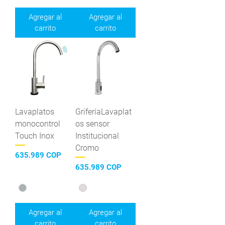
Agregar al
Agregar al
carrito
carrito
Lavaplatos
GriferíaLavaplat
monocontrol
os sensor
Touch Inox
Institucional
Cromo
Precio
635.989 COP
Precio
635.989 COP
Agregar al
Agregar al
carrito
carrito