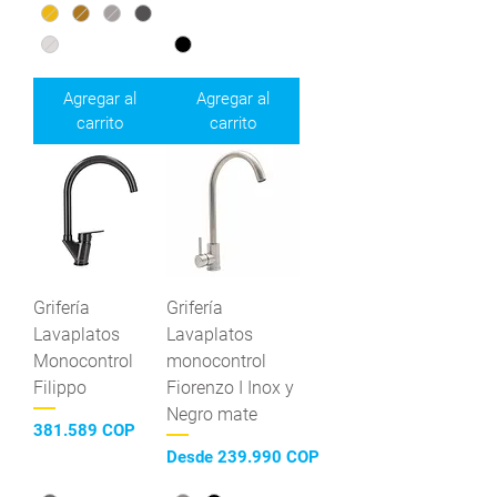
Agregar al
Agregar al
carrito
carrito
Grifería
Grifería
Lavaplatos
Lavaplatos
Monocontrol
monocontrol
Filippo
Fiorenzo I Inox y
Negro mate
Precio
381.589 COP
Precio de oferta
Desde
239.990 COP