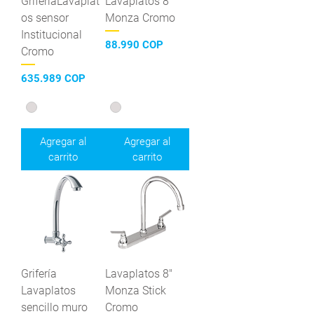
GriferíaLavaplat
Lavaplatos 8"
os sensor
Monza Cromo
Institucional
Precio
88.990 COP
Cromo
Precio
635.989 COP
Agregar al
Agregar al
carrito
carrito
Grifería
Lavaplatos 8"
Lavaplatos
Monza Stick
sencillo muro
Cromo