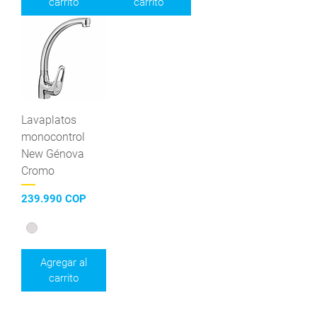
carrito
carrito
Lavaplatos
monocontrol
New Génova
Cromo
Precio
239.990 COP
Agregar al
carrito