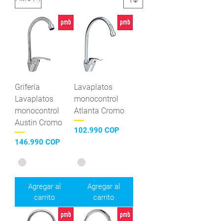
Grifería
Lavaplatos
Lavaplatos
monocontrol
monocontrol
Atlanta Cromo
Austin Cromo
Precio
102.990 COP
Precio
146.990 COP
Agregar al
Agregar al
carrito
carrito