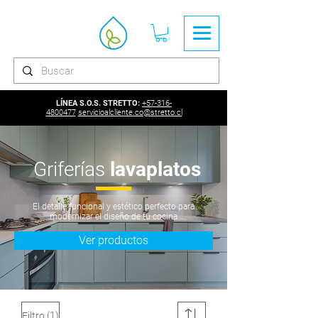
LÍNEA S.O.S. STRETTO:
+57-316-
4800477
servicioalcliente.co@stretto.cl
Griferías
lavaplatos
El detalle funcional y estético perfecto para
modernizar el diseño de tu cocina
Ver productos
(1)
Filtro