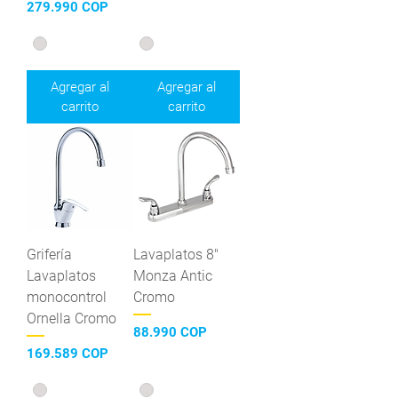
Precio
279.990 COP
Agregar al
Agregar al
carrito
carrito
Grifería
Lavaplatos 8"
Lavaplatos
Monza Antic
monocontrol
Cromo
Ornella Cromo
Precio
88.990 COP
Precio
169.589 COP