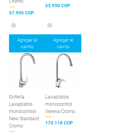
Cromo
Precio
53.990 COP
Precio
57.990 COP
Agregar al
Agregar al
carrito
carrito
Grifería
Lavaplatos
Lavaplatos
monocontrol
monocontrol
Verena Cromo
New Standard
Precio
170.118 COP
Cromo