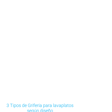
Grifería Lavaplatos para cocinas
Stretto
3 Tipos de Grifería para lavaplatos
según diseño