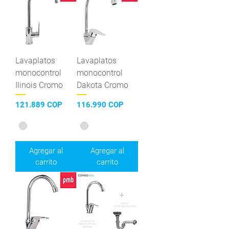
Lavaplatos
Lavaplatos
monocontrol
monocontrol
Ilinois Cromo
Dakota Cromo
Precio
Precio
121.889 COP
116.990 COP
Agregar al
Agregar al
carrito
carrito