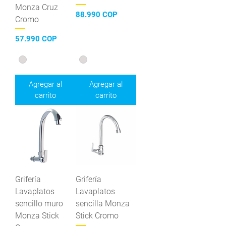
Monza Cruz
Precio
88.990 COP
Cromo
Precio
57.990 COP
Agregar al
Agregar al
carrito
carrito
Grifería
Grifería
Lavaplatos
Lavaplatos
sencillo muro
sencilla Monza
Monza Stick
Stick Cromo