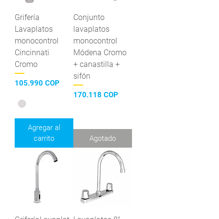
Grifería
Conjunto
Lavaplatos
lavaplatos
monocontrol
monocontrol
Cincinnati
Módena Cromo
Cromo
+ canastilla +
sifón
Precio
105.990 COP
Precio
170.118 COP
Agregar al
carrito
Agotado