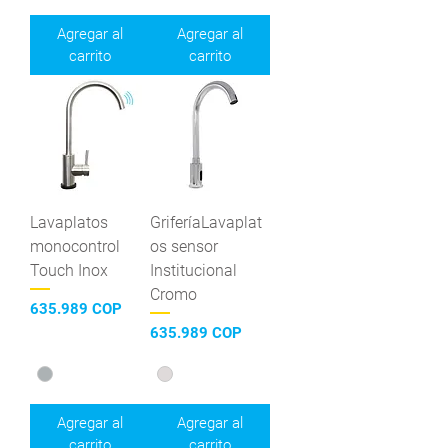
Agregar al
Agregar al
carrito
carrito
Lavaplatos
GriferíaLavaplat
monocontrol
os sensor
Touch Inox
Institucional
Cromo
Precio
635.989 COP
Precio
635.989 COP
Agregar al
Agregar al
carrito
carrito