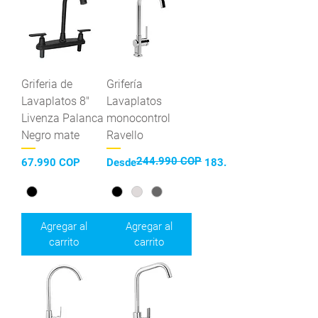
Griferia de
Grifería
Lavaplatos 8"
Lavaplatos
Livenza Palanca
monocontrol
Negro mate
Ravello
244.990 COP
Precio
Precio
Precio de oferta
67.990 COP
Desde
183.592 COP
Agregar al
Agregar al
carrito
carrito