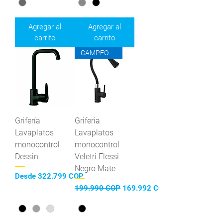
Agregar al
Agregar al
carrito
carrito
CAMPEONES DEL AHORRO
Grifería
Griferia
Lavaplatos
Lavaplatos
monocontrol
monocontrol
Dessin
Veletri Flessi
Negro Mate
Precio de oferta
Desde
322.799 COP
Precio
Precio de oferta
199.990 COP
169.992 COP