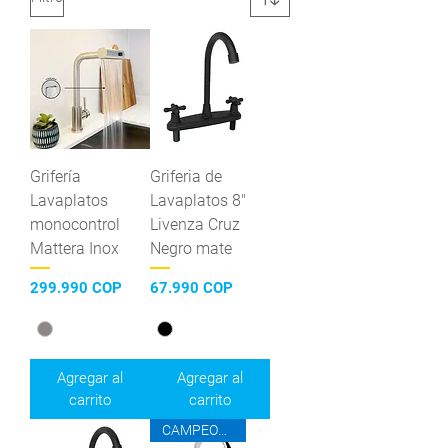
Grifería
Griferia de
Lavaplatos
Lavaplatos 8"
monocontrol
Livenza Cruz
Mattera Inox
Negro mate
Precio
Precio
299.990 COP
67.990 COP
Agregar al
Agregar al
carrito
carrito
CAMPEONES DEL AHORRO