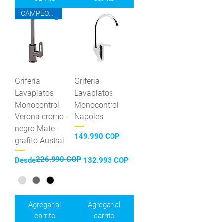
CAMPEONES DEL AHORRO
Grifería
Griferia
Lavaplatos
Lavaplatos
Monocontrol
Monocontrol
Verona cromo -
Napoles
negro Mate-
Precio
149.990 COP
grafito Austral
226.990 COP
Precio
Precio de oferta
Desde
132.993 COP
Agregar al
Agregar al
carrito
carrito