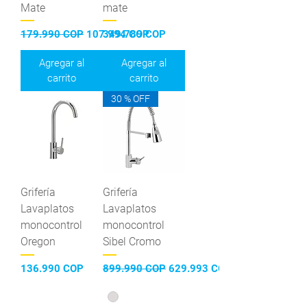
Mate
mate
Precio
Precio de oferta
Precio
179.990 COP
107.994 COP
349.789 COP
Agregar al
Agregar al
carrito
carrito
30 % OFF
Grifería
Grifería
Lavaplatos
Lavaplatos
monocontrol
monocontrol
Oregon
Sibel Cromo
Precio
Precio
Precio de oferta
136.990 COP
899.990 COP
629.993 COP