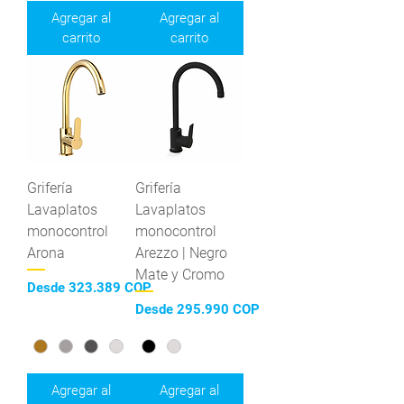
Agregar al
Agregar al
carrito
carrito
Grifería
Grifería
Lavaplatos
Lavaplatos
monocontrol
monocontrol
Arona
Arezzo | Negro
Mate y Cromo
Precio de oferta
Desde
323.389 COP
Precio de oferta
Desde
295.990 COP
Agregar al
Agregar al