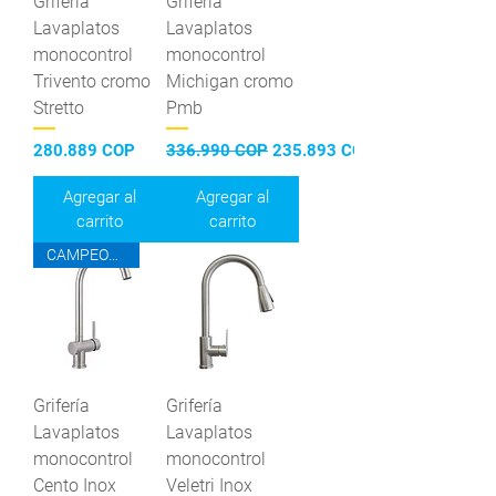
Grifería
Grifería
Lavaplatos
Lavaplatos
monocontrol
monocontrol
Trivento cromo
Michigan cromo
Stretto
Pmb
Precio
Precio
Precio de oferta
280.889 COP
336.990 COP
235.893 COP
Agregar al
Agregar al
carrito
carrito
CAMPEONES DEL AHORRO
Grifería
Grifería
Lavaplatos
Lavaplatos
monocontrol
monocontrol
Cento Inox
Veletri Inox