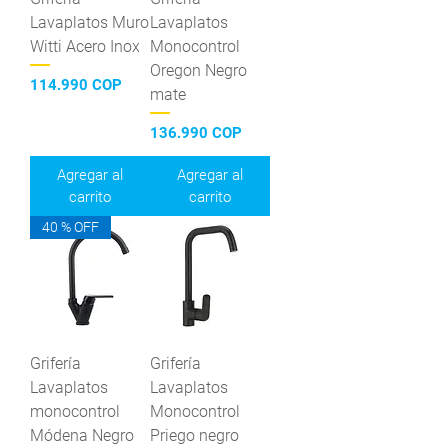
Lavaplatos Muro
Lavaplatos
Witti Acero Inox
Monocontrol
Oregon Negro
Precio
114.990 COP
mate
Precio
136.990 COP
Agregar al
Agregar al
carrito
carrito
40 % OFF
Grifería
Grifería
Lavaplatos
Lavaplatos
monocontrol
Monocontrol
Módena Negro
Priego negro