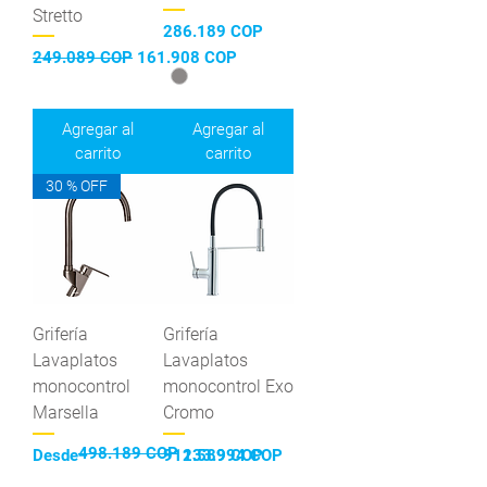
Stretto
Precio
286.189 COP
Precio
Precio de oferta
249.089 COP
161.908 COP
Agregar al
Agregar al
carrito
carrito
30 % OFF
Grifería
Grifería
Lavaplatos
Lavaplatos
monocontrol
monocontrol Exo
Marsella
Cromo
498.189 COP
Precio
Precio de oferta
Precio
Desde
911.589 COP
233.994 COP