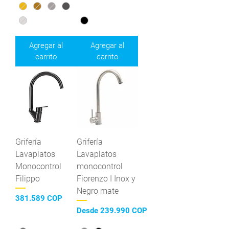
Agregar al
Agregar al
carrito
carrito
Grifería
Grifería
Lavaplatos
Lavaplatos
Monocontrol
monocontrol
Filippo
Fiorenzo I Inox y
Negro mate
Precio
381.589 COP
Precio de oferta
Desde
239.990 COP