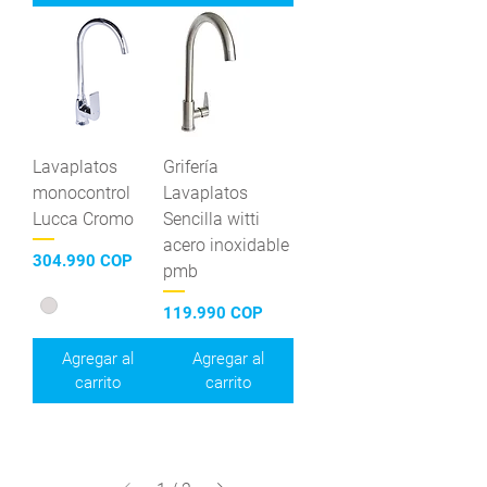
Lavaplatos
Grifería
monocontrol
Lavaplatos
Lucca Cromo
Sencilla witti
acero inoxidable
Precio
304.990 COP
pmb
Precio
119.990 COP
Agregar al
Agregar al
carrito
carrito