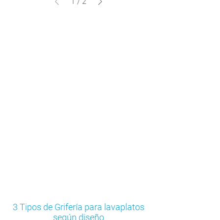
1
/
2
Grifería Lavaplatos para cocinas
Stretto
3 Tipos de Grifería para lavaplatos
según diseño