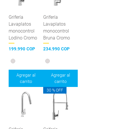
Grifería
Grifería
Lavaplatos
Lavaplatos
monocontrol
monocontrol
Lodíno Cromo
Bruna Cromo
Precio
Precio
199.990 COP
234.990 COP
Agregar al
Agregar al
carrito
carrito
30 % OFF