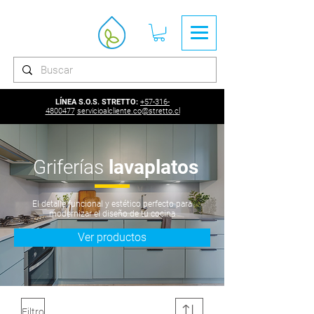
LÍNEA S.O.S. STRETTO:
+57-316-
4800477
servicioalcliente.co@stretto.cl
Griferías
lavaplatos
El detalle funcional y estético perfecto para
modernizar el diseño de tu cocina
Ver productos
Filtro