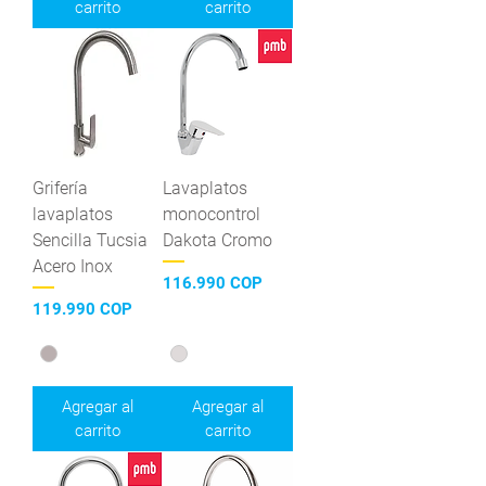
carrito
carrito
Grifería
Lavaplatos
lavaplatos
monocontrol
Sencilla Tucsia
Dakota Cromo
Acero Inox
Precio
116.990 COP
Precio
119.990 COP
Agregar al
Agregar al
carrito
carrito