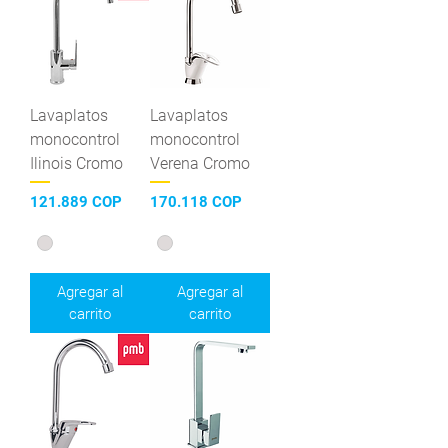
Lavaplatos
Lavaplatos
monocontrol
monocontrol
Ilinois Cromo
Verena Cromo
Precio
Precio
121.889 COP
170.118 COP
Agregar al
Agregar al
carrito
carrito