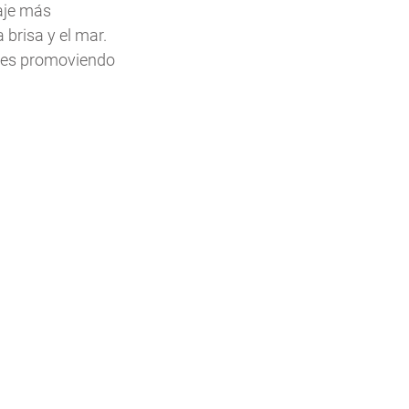
aje más 
 brisa y el mar. 
res promoviendo 