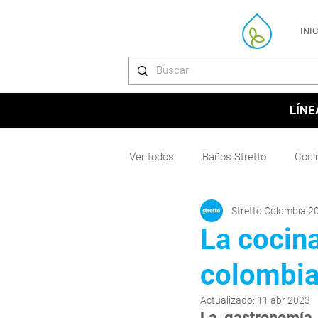
INI
LÍNE
Ver todos
Baños Stretto
Coci
Stretto Colombia
20
La cocina
colombi
Actualizado:
11 abr 2023
La gastronomía 