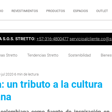
CIO
REVESTIMIENTOS
PRODUCTOS
ESPACIOS
OUTLET
A S.O.S. STRETTO:
+57-316-4800477
servicioalcliente.co@st
nas Stretto
Tendencias Stretto
Sostenibilidad
Bienes
 jul 2020
6 min de lectura
: un tributo a la cultura
ana
colombiana como fuente de inspiración en e