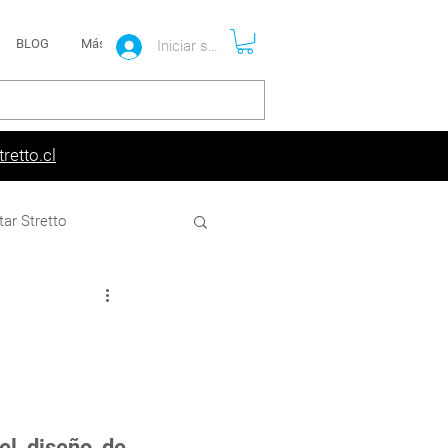
BLOG
Más
Iniciar sesión
retto.cl
tar Stretto
l diseño de 