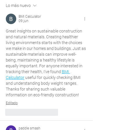
los proyectos
aprovechar
Lo más nuevo
BMI Calculator
09 jun
Great insights on sustainable construction 
and natural materials. Creating healthier 
living environments starts with the choices 
we make in our homes and buildings. Just as 
sustainable materials can improve well-
being, maintaining a healthy lifestyle is 
equally important. For anyone interested in 
tracking their health, I’ve found 
BMI 
Calculator
 useful for quickly checking BMI 
and understanding body weight ranges. 
Thanks for sharing such valuable 
information on eco-friendly construction!
Editado
Me gusta
Reaccionar
paddle smash