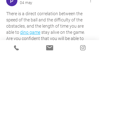
04 may
There is a direct correlation between the 
speed of the ball and the difficulty of the 
obstacles, and the length of time you are 
able to 
dino game
 stay alive on the game. 
Are you confident that you will be able to 
pass the test?
Me gusta
Reaccionar
aidio
27 abr
Me encanta este artículo sobre materiales 
naturales en construcciones eficientes. Es 
fascinante ver cómo podemos integrar la 
naturaleza en nuestros proyectos para un 
futuro más sostenible. Si te interesa la 
generación de arte visual, te recomiendo 
explorar 
AI Anime Generator
, ¡es una 
herramienta increíble!