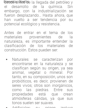
Bienestar Stretto
desde antes de la llegada del petróleo y 
el desarrollo de la química. Sin 
embargo, con la industrialización se 
fueron desplazando… Hasta ahora, que 
han vuelto a ser tendencia por su 
potencial ecológico y resistencia.
Antes de entrar en el tema de los 
materiales provenientes de la 
naturaleza, es importante entender la 
clasificación de los materiales de 
construcción. Estos pueden ser:
Naturales: se caracterizan por 
encontrarse en la naturaleza y se 
clasifican según su origen, ya sea 
animal, vegetal o mineral. Por 
tanto, en su composición, unos son 
probióticos, es decir, provienen de 
seres vivos; otros son inorgánicos, 
como las piedras. Entre sus 
propiedades está que crean 
atmósferas cálidas, ya que sus 
tonos suelen ser suaves. 
Artificiales: su origen incluye 