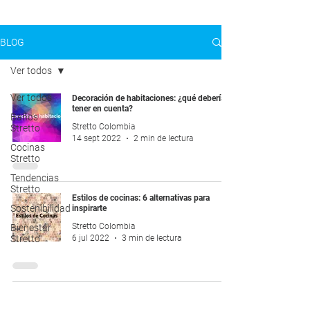
BLOG
Ver todos
Ver todos
Decoración de habitaciones: ¿qué deberías
tener en cuenta?
Baños
Stretto Colombia
Stretto
14 sept 2022
2 min de lectura
Cocinas
Stretto
Tendencias
Stretto
Estilos de cocinas: 6 alternativas para
Sostenibilidad
inspirarte
Stretto Colombia
Bienestar
6 jul 2022
3 min de lectura
Stretto