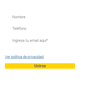
¡Suscríbete y recibe nuestras
novedades!
Acepto la política de privacidad.
Ver política de privacidad
Unirse
Certificado SSL
Transacciones 100% seguras