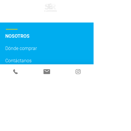
LÍNEA S.O.S. STRETTO:
+57 316 4800477
servicioalcliente.co@stretto.cl
NOSOTROS
Dónde comprar
Contáctanos
Dudas sobre mi pedido
Preguntas frecuentes
TÉRMINOS Y CONDICIONES
Política de tratamiento de datos