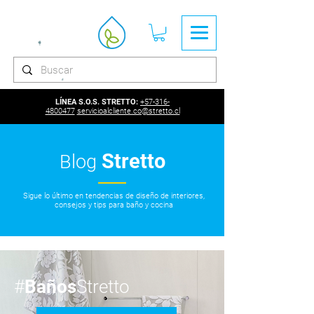
LÍNEA S.O.S. STRETTO:
+57-316-
4800477
servicioalcliente.co@stretto.cl
Stretto
Blog
Sigue lo último en tendencias de diseño de interiores,
consejos y tips para baño y cocina
#
Baños
Stretto