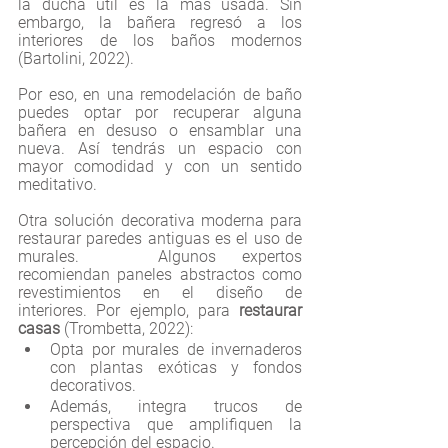
la ducha útil es la más usada. Sin 
embargo, la bañera regresó a los 
interiores de los baños modernos 
(Bartolini, 2022). 
Por eso, en una remodelación de baño 
puedes optar por recuperar alguna 
bañera en desuso o ensamblar una 
nueva. Así tendrás un espacio con 
mayor comodidad
 y con un sentido 
meditativo.
Otra solución decorativa moderna para 
restaurar paredes antiguas es el uso de 
murales.   Algunos expertos 
recomiendan 
paneles abstractos como 
revestimientos en el diseño de   
interiores. Por ejemplo, para 
restaurar   
casas 
(Trombetta, 2022):
Opta por murales de invernaderos 
con plantas exóticas y fondos   
decorativos. 
Además, integra trucos de 
perspectiva que amplifiquen la   
percepción del espacio.