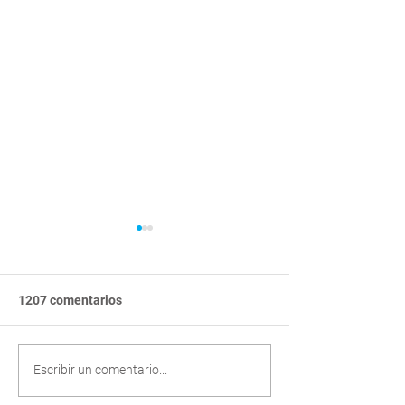
1207 comentarios
Cabañas modernas: un
Zonificación de 
Escribir un comentario...
equilibrio entre la
ciudades: su im