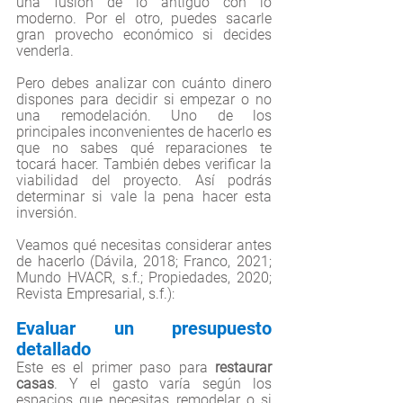
una fusión de lo antiguo con lo 
moderno. Por el otro, puedes sacarle 
gran provecho económico si decides   
venderla. 
Pero debes analizar con cuánto dinero 
dispones para decidir si empezar o no 
una remodelación. Uno de los 
principales inconvenientes de hacerlo es 
que no sabes qué reparaciones te 
tocará hacer. También debes verificar la 
viabilidad del proyecto. Así podrás 
determinar si vale la pena hacer esta 
inversión.
Veamos qué necesitas considerar antes 
de hacerlo (Dávila, 2018; Franco, 2021; 
Mundo HVACR, s.f.; 
Propiedades, 2020; 
Revista Empresarial, s.f.):
Evaluar un presupuesto 
detallado
Este es el primer paso para 
restaurar 
casas
. Y el gasto varía según los 
espacios que necesitas remodelar o si 