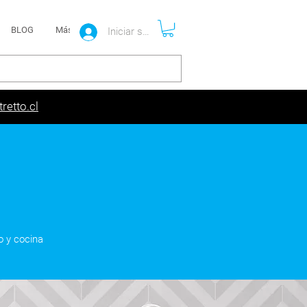
BLOG
Más
Iniciar sesión
retto.cl
o y cocina