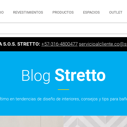
CIO
REVESTIMIENTOS
PRODUCTOS
ESPACIOS
OUTLET
A S.O.S. STRETTO:
+57-316-4800477
servicioalcliente.co@st
Stretto
Blog
último en tendencias de diseño de interiores, consejos y tips para bañ