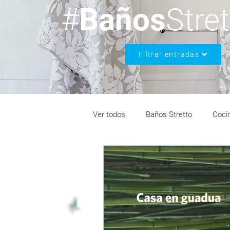
#
Baños
Stre
Filtrar entradas
Ver todos
Baños Stretto
Cocin
Bienestar Stretto