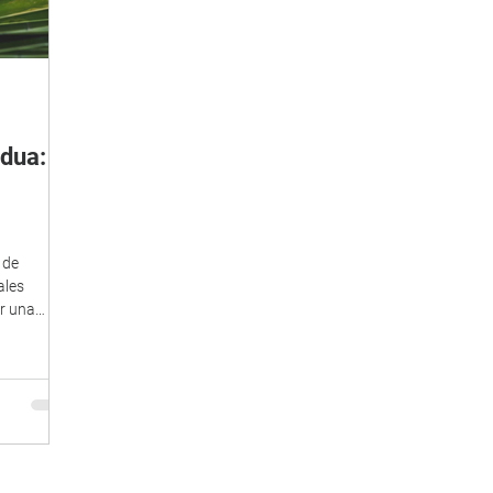
dua:
 de
ales
r una