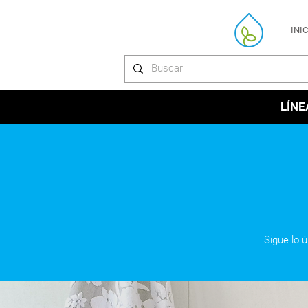
INI
LÍNE
Sigue lo 