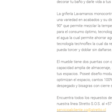
decorar tu baño y darle vida a tus
La grifería Lavamanos monocontr
una variedad en acabados y su di
90° que permite mezclar la temper
para el consumo óptimo, tecnolog
el agua la cual permite ahorrar ag
tecnología technoflex la cual da 
pueda torcer y doblar sin dañarse
El mueble tiene dos puertas con 
capacidad amplia de almacenaje, 
tus espacios. Poseé diseño modula
optimizan el espacio, cantos 100%
despegado y bisagras con cierre 
Encuentra todos los repuestos d
nuestra línea Stretto S.O.S. al +5
servicioalcliente.co@stretto.cl