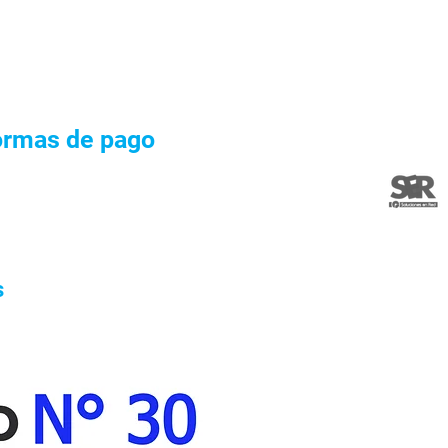
ormas de pago
s