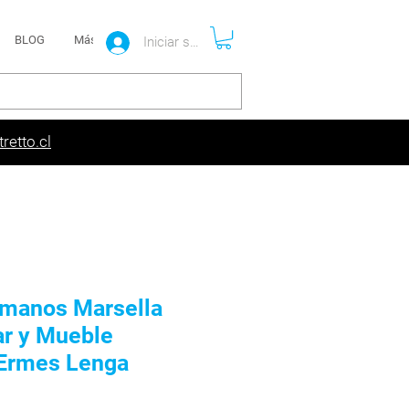
BLOG
Más
Iniciar sesión
retto.cl
manos Marsella
ar y Mueble
Ermes Lenga