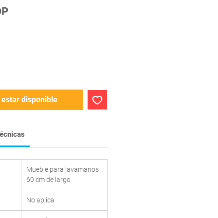
Precio
OP
l estar disponible
técnicas
Mueble para lavamanos
60 cm de largo
No aplica