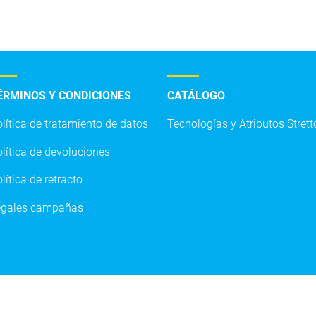
ÉRMINOS Y CONDICIONES
CATÁLOGO
lítica de tratamiento de datos
Tecnologías y Atributos Strett
O.S. STRETTO:
+57 316 4800477
servicioalcliente.co@strett
lítica de devoluciones
lítica de retracto
egales campañas
etto Colombia 2020 - Todos los derechos reservad
rera 7 # 155c -20 of 2403 edificio North Point Tor