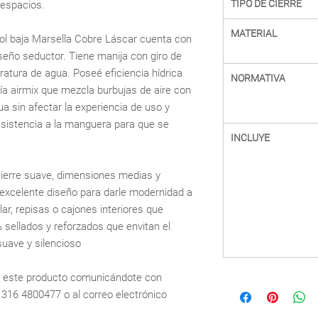
TIPO DE CIERRE
 espacios.
MATERIAL
ol baja Marsella Cobre Láscar cuenta con
seño seductor. Tiene manija con giro de
atura de agua. Poseé eficiencia hídrica
NORMATIVA
ía airmix que mezcla burbujas de aire con
ua sin afectar la experiencia de uso y
resistencia a la manguera para que se
INCLUYE
.
cierre suave, dimensiones medias y
excelente diseño para darle modernidad a
r, repisas o cajones interiores que
 sellados y reforzados que envitan el
suave y silencioso
e este producto comunicándote con
7 316 4800477 o al correo electrónico