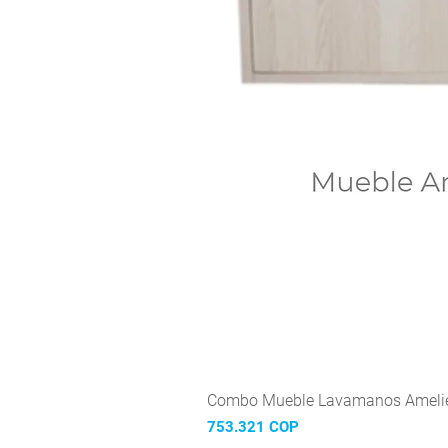
Combo Mueble Lavamanos Amelie
Precio
753.321 COP