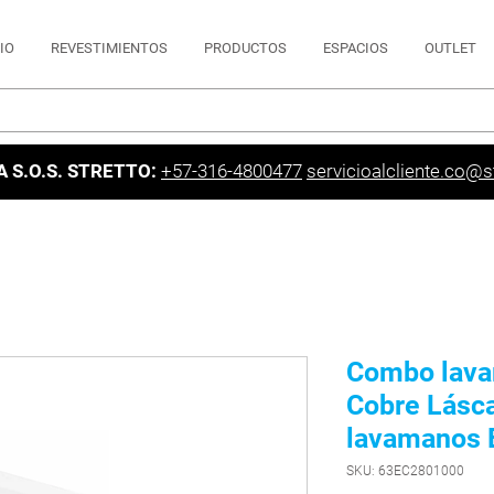
CIO
REVESTIMIENTOS
PRODUCTOS
ESPACIOS
OUTLET
A S.O.S. STRETTO:
+57-316-4800477
servicioalcliente.co@st
Combo lava
Cobre Lásc
lavamanos 
SKU: 63EC2801000