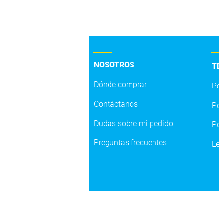
NOSOTROS
T
Dónde comprar
Po
LÍNEA S.
Contáctanos
Po
Dudas sobre mi pedido
Po
Preguntas frecuentes
L
Str
Car