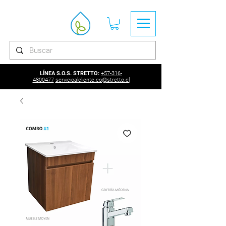
LÍNEA S.O.S. STRETTO:
+57-316-
4800477
servicioalcliente.co@stretto.cl