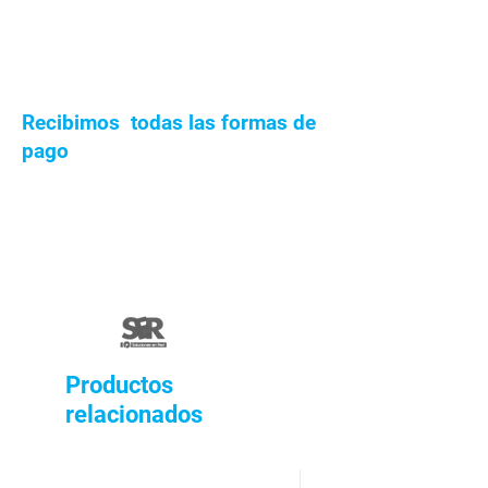
metálico
para
instalación y
set de
instalación
a muro,
Recibimos todas las formas de
grifería
pago
lavamanos
bajo y
acoples
para
conexión.
Productos
relacionados