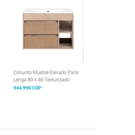
Conunto Mueble Elevado Paris
Grifería Lavaplatos mon
Lenga 80 x 46 Texturizado
Mattera Inox
Precio
Precio
944.990 COP
299.990 COP
¡Suscríbete y recibe nuestras
novedades!