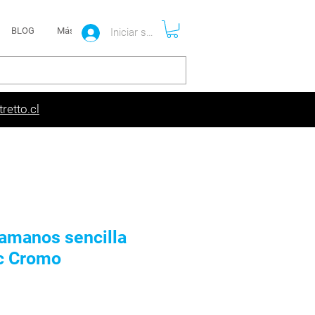
BLOG
Más
Iniciar sesión
retto.cl
vamanos sencilla
c Cromo
recio