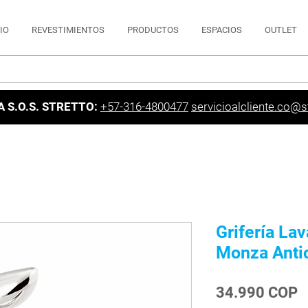
CIO
REVESTIMIENTOS
PRODUCTOS
ESPACIOS
OUTLET
A S.O.S. STRETTO:
+57-316-4800477
servicioalcliente.co@st
Grifería La
Monza Anti
P
34.990 COP