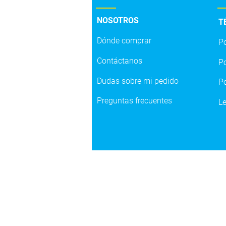
NOSOTROS
T
Dónde comprar
Po
LÍNEA S.
Contáctanos
Po
Dudas sobre mi pedido
Po
Preguntas frecuentes
L
Str
Car