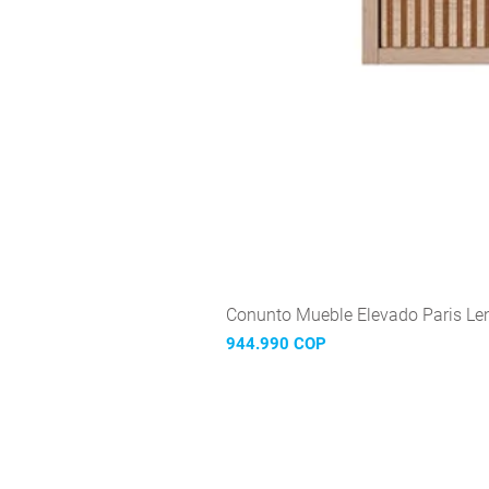
Conunto Mueble Elevado Paris Len
Precio
944.990 COP