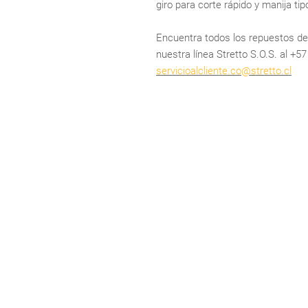
giro para corte rápido y manija ti
Encuentra todos los repuestos d
nuestra línea Stretto S.O.S. al +5
servicioalcliente.co@stretto.cl