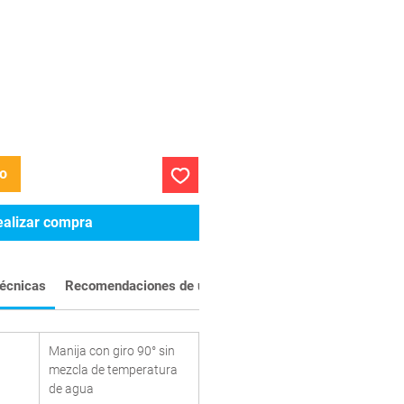
to
ealizar compra
técnicas
Recomendaciones de uso e instalación
Manija con giro 90° sin
mezcla de temperatura
de agua