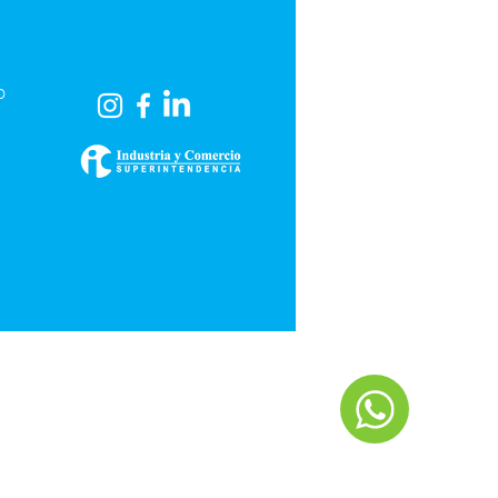
o
o.cl
os
re