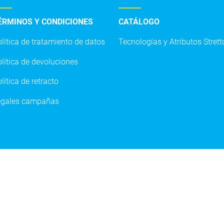
ÉRMINOS Y CONDICIONES
CATÁLOGO
lítica de tratamiento de datos
Tecnologías y Atributos Strett
O.S. STRETTO:
+57 316 4800477
servicioalcliente.co@strett
lítica de devoluciones
lítica de retracto
egales campañas
etto Colombia 2020 - Todos los derechos reservad
rera 7 # 155c -20 of 2403 edificio North Point Tor
E
Bogotá, Colombia
Teléfono
: (601) 7446950
Sitio web desarrollado por
Clan Colombia
, 2020.