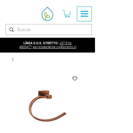
LÍNEA S.O.S. STRETTO:
+57-316-
4800477
servicioalcliente.co@stretto.cl