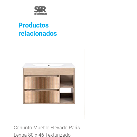
Productos
relacionados
Conunto Mueble Elevado Paris
Grifería Lavaplatos mon
Lenga 80 x 46 Texturizado
Mattera Inox