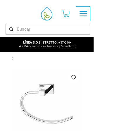
LÍNEA S.O.S. STRETTO:
+57-316-
4800477
servicioalcliente.co@stretto.cl