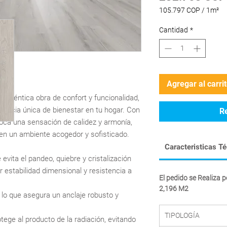
105.797 COP
/
1m²
105.797 COP
por
Cantidad
*
1
Metro
cuadrado
Agregar al carri
 auténtica obra de confort y funcionalidad,
iencia única de bienestar en tu hogar. Con
R
oca una sensación de calidez y armonía,
en un ambiente acogedor y sofisticado.
Caracteristicas T
 evita el pandeo, quiebre y cristalización
r estabilidad dimensional y resistencia a
El pedido se Realiza 
2,196 M2
 lo que asegura un anclaje robusto y
TIPOLOGÍA
tege al producto de la radiación, evitando