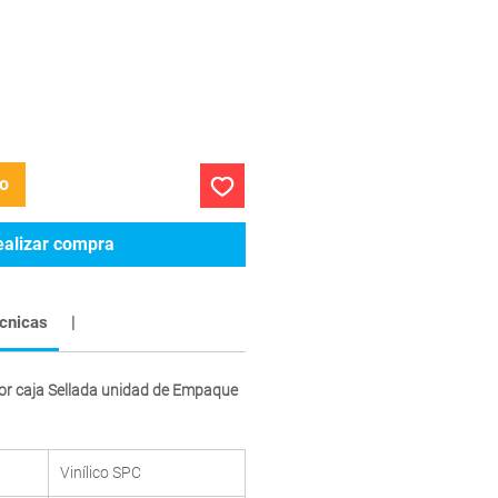
to
ealizar compra
écnicas
|
por caja Sellada unidad de Empaque
Vinílico SPC