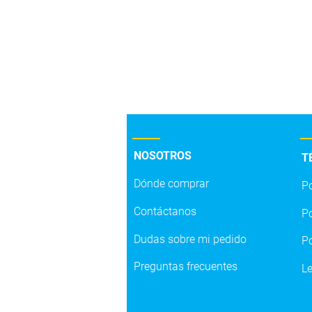
Certificado SSL
Transacciones 100% seguras
NOSOTROS
T
Dónde comprar
Po
LÍNEA S.
Contáctanos
Po
Dudas sobre mi pedido
Po
Preguntas frecuentes
L