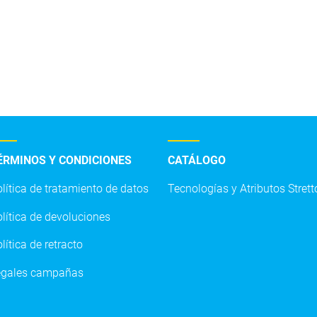
ÉRMINOS Y CONDICIONES
CATÁLOGO
lítica de tratamiento de datos
Tecnologías y Atributos Strett
O.S. STRETTO:
+57 316 4800477
servicioalcliente.co@strett
lítica de devoluciones
lítica de retracto
egales campañas