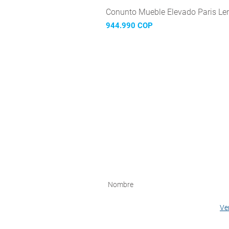
Conunto Mueble Elevado Paris Len
Precio
944.990 COP
Acepto la política de privacidad.
Ver