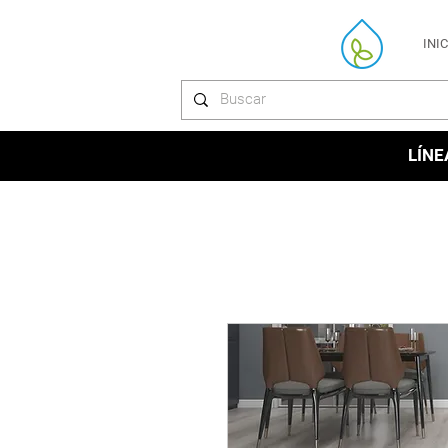
INI
LÍNE