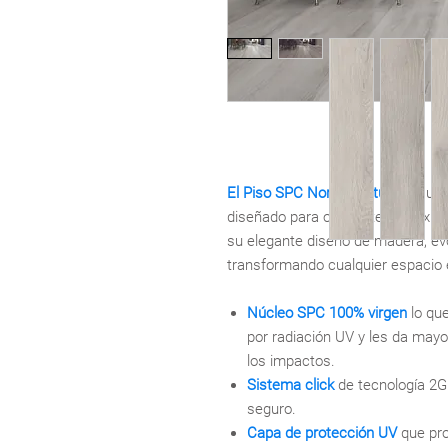
El Piso SPC Norico Natural
es una
diseñado para ofrecerte una exper
su elegante diseño de madera, ev
transformando cualquier espacio 
Núcleo SPC 100% virgen
lo que
por radiación UV y les da mayo
los impactos.
Sistema click
de tecnología 2G
seguro.
Capa de protección UV
que pro