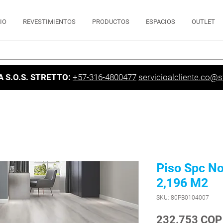
CIO
REVESTIMIENTOS
PRODUCTOS
ESPACIOS
OUTLET
A S.O.S. STRETTO:
+57-316-4800477
servicioalcliente.co@st
Piso Spc No
2,196 M2
SKU: 80PB0104007
232.753 COP