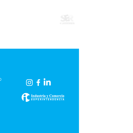
o
o.cl