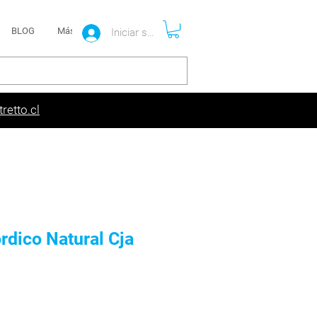
BLOG
Más
Iniciar sesión
retto.cl
rdico Natural Cja
Precio