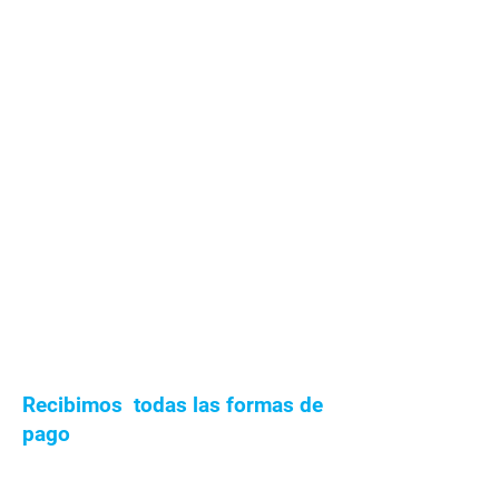
FRENTE AL
propia del PVC
FUEGO
no propaga la
llama.
Recibimos todas las formas de
pago