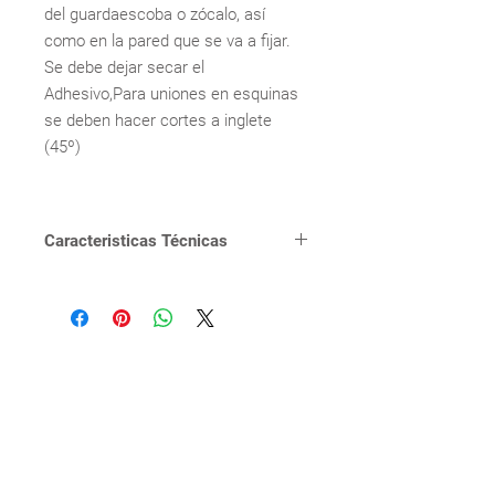
del guardaescoba o zócalo, así
como en la pared que se va a fijar.
Se debe dejar secar el
Adhesivo,Para uniones en esquinas
se deben hacer cortes a inglete
(45º)
Caracteristicas Técnicas
TIPOLOGÍA
Fabricacion en
PVC original
SERIE
Diseño tipo
madera
homologado
para SPC
TERMINACIÓN
Laminado