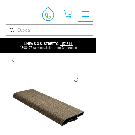
LÍNEA S.O.S. STRETTO:
+57-316-
4800477
servicioalcliente.co@stretto.cl