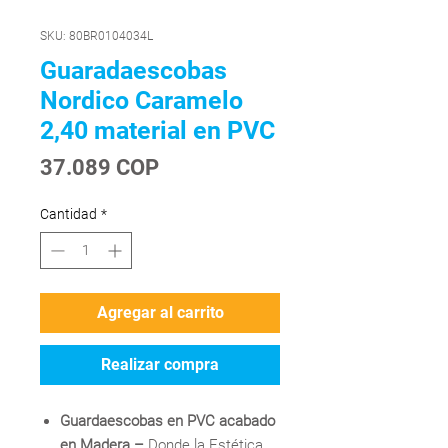
SKU: 80BR0104034L
Guaradaescobas
Nordico Caramelo
2,40 material en PVC
Precio
37.089 COP
Cantidad
*
Agregar al carrito
Realizar compra
Guardaescobas en PVC acabado
en Madera –
Donde la Estética