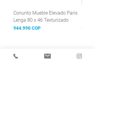
Conunto Mueble Elevado Paris
Grifería Lavaplatos mon
Lenga 80 x 46 Texturizado
Mattera Inox
Precio
Precio
944.990 COP
299.990 COP
¡Suscríbete y recibe nuestras
novedades!
Acepto la política de privacidad.
Ver política de privacidad