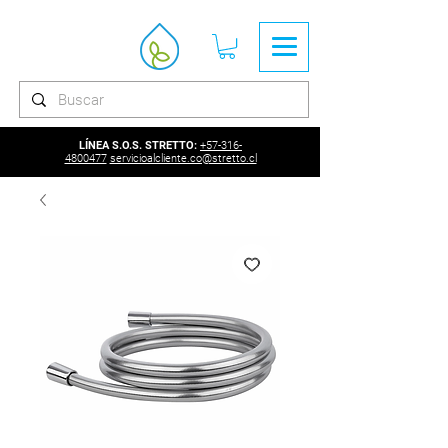
LÍNEA S.O.S. STRETTO:
+57-316-
4800477
servicioalcliente.co@stretto.cl