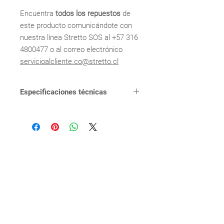
Encuentra
todos los repuestos
de
este producto comunicándote con
nuestra línea Stretto SOS al +57 316
4800477 o al correo electrónico
servicioalcliente.co@stretto.cl
Especificaciones técnicas
FUNCIONAMIENTO
Manguera
para
teleducha
150 cm
color plata
CONEXIÓN
Conexión
estándar
1/2"
TIPO DE CIERRE
No Aplica