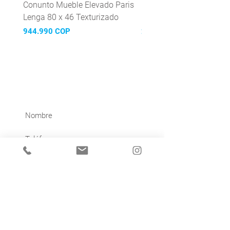
Conunto Mueble Elevado Paris
Grifería Lavaplatos mon
Lenga 80 x 46 Texturizado
Mattera Inox
Precio
Precio
944.990 COP
299.990 COP
¡Suscríbete y recibe nuestras
novedades!
Acepto la política de privacidad.
Ver política de privacidad
Unirse