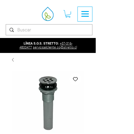
LÍNEA S.O.S. STRETTO:
+57-316-
4800477
servicioalcliente.co@stretto.cl