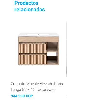
Productos
relacionados
Conunto Mueble Elevado Paris
Grifería Lavaplatos mon
Lenga 80 x 46 Texturizado
Mattera Inox
Precio
Precio
944.990 COP
299.990 COP