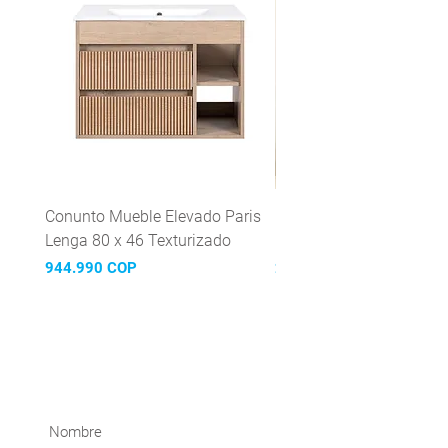
Conunto Mueble Elevado Paris
Grifería Lavaplatos mon
Lenga 80 x 46 Texturizado
Mattera Inox
Precio
Precio
944.990 COP
299.990 COP
¡Suscríbete y recibe nuestras
novedades!