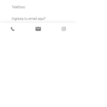
Acepto la política de privacidad.
Ver política de privacidad
Unirse
Certificado SSL
Transacciones 100% seguras