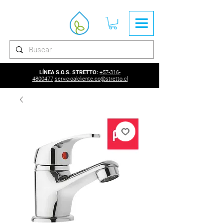
LÍNEA S.O.S. STRETTO:
+57-316-
4800477
servicioalcliente.co@stretto.cl