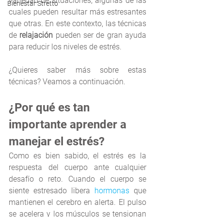
variedad de situaciones, algunas de las 
Bienestar Stretto
cuales pueden resultar más estresantes 
que otras. En este contexto, las técnicas 
de 
relajación 
pueden ser de gran ayuda 
para reducir los niveles de estrés. 
¿Quieres saber más sobre estas 
técnicas? Veamos a continuación.
¿Por qué es tan 
importante aprender a 
manejar el estrés?
Como es bien sabido, el estrés es la 
respuesta del cuerpo ante cualquier 
desafío o reto. Cuando el cuerpo se 
siente estresado libera 
hormonas
 que 
mantienen el cerebro en alerta. El pulso 
se acelera y los músculos se tensionan 