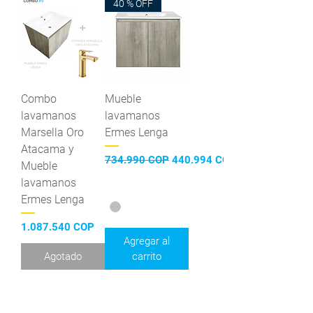
40 % OFF
Combo
Mueble
lavamanos
lavamanos
Marsella Oro
Ermes Lenga
Atacama y
Precio
Precio de oferta
734.990 COP
440.994 COP
Mueble
lavamanos
Ermes Lenga
Precio
1.087.540 COP
Agregar al
Agotado
carrito