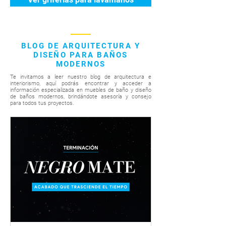
BLOG DE ARQUITECTURA Y
DISEÑO PARA BAÑOS
MODERNOS
Te invitamos a leer nuestro blog de arquitectura e
interiorismo, aquí podrás encontrar y acceder a
información especializada en muebles de baño y diseño
de baños modernos, brindándote asesoría y consejo
para todos tus proyectos.