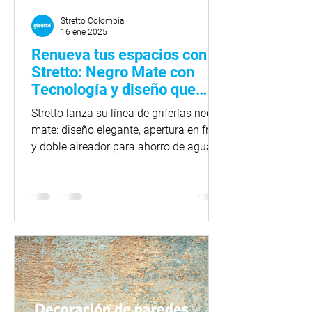
Stretto Colombia
16 ene 2025
Renueva tus espacios con
Stretto: Negro Mate con
Tecnología y diseño que
marcan tendencia en 2025
Stretto lanza su línea de griferías negro
mate: diseño elegante, apertura en frío
y doble aireador para ahorro de agua y
energía.