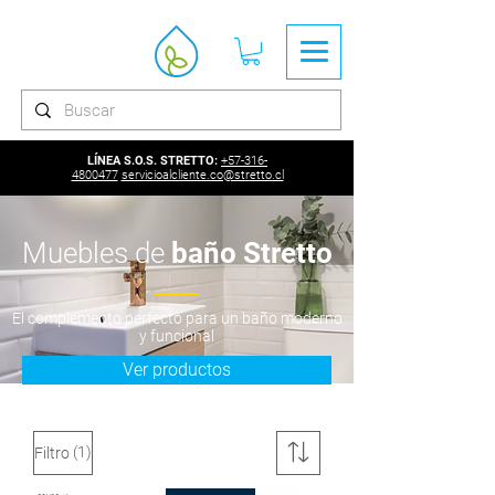
LÍNEA S.O.S. STRETTO:
+57-316-
4800477
servicioalcliente.co@stretto.cl
Muebles de
baño Stretto
El complemento perfecto para un baño moderno
y funcional
Ver productos
(1)
Filtro