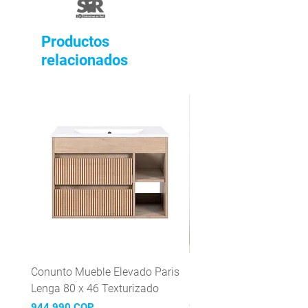
Productos
relacionados
Conunto Mueble Elevado Paris
Grifería Lavaplatos mon
Lenga 80 x 46 Texturizado
Mattera Inox
Precio
Precio
944.990 COP
299.990 COP