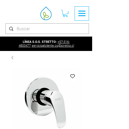
LÍNEA S.O.S. STRETTO:
+57-316-
4800477
servicioalcliente.co@stretto.cl