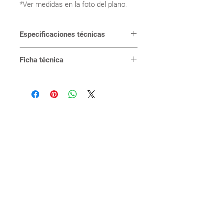
*Ver medidas en la foto del plano.
Especificaciones técnicas
FUNCIONAMIENTO
Manilla con
Ficha técnica
giro en 90°
que permite
DESCARGAR AQUÍ
mezclar la
temperatura
del agua.
CONEXIÓN
A muro,
directa a
tuberías de
conexión
TIPO DE CIERRE
Cartucho
Cerámico
35mm.