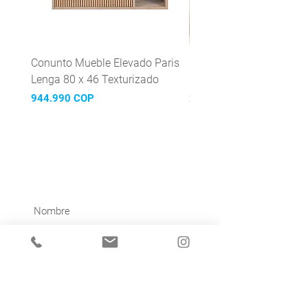
Conunto Mueble Elevado Paris
Grifería Lavaplatos mon
Lenga 80 x 46 Texturizado
Mattera Inox
Precio
Precio
944.990 COP
299.990 COP
¡Suscríbete y recibe nuestras
novedades!
Acepto la política de privacidad.