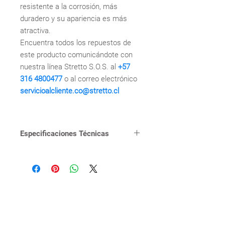
resistente a la corrosión, más
duradero y su apariencia es más
atractiva.
Encuentra todos los repuestos de
este producto comunicándote con
nuestra línea Stretto S.O.S. al
+57
316 4800477
o al correo electrónico
servicioalcliente.co@stretto.cl
Especificaciones Técnicas
FUNCIONAMIENTO
Accesorios que
otorgan agarre
total, no
permiten
deslizamientos o
caídas de las