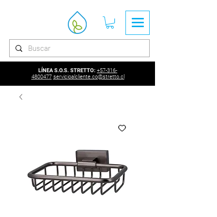
LÍNEA S.O.S. STRETTO:
+57-316-
4800477
servicioalcliente.co@stretto.cl