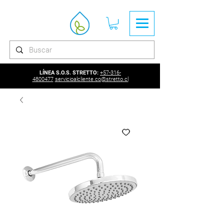
LÍNEA S.O.S. STRETTO:
+57-316-
4800477
servicioalcliente.co@stretto.cl