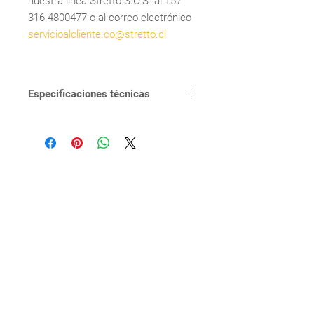
nuestra línea Stretto S.O.S. al +57
316 4800477 o al correo electrónico
servicioalcliente.co@stretto.cl
Especificaciones técnicas
FUNCIONAMIENTO
Plato de ducha
de 1
función.Posición
vertical que
permite mayor
presión en la
caída de agua.,
con conexión
estándar de
mercado.
CONEXIÓN
Plato: conexión
1/2” HI.