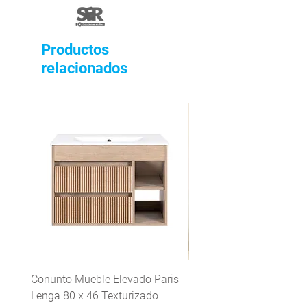
Productos
relacionados
Conunto Mueble Elevado Paris
Grifería Lavaplatos mon
Lenga 80 x 46 Texturizado
Mattera Inox